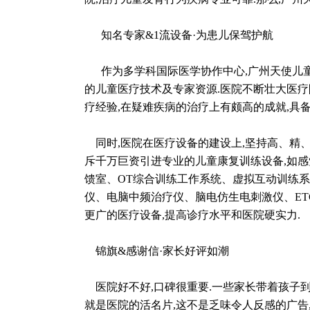
知名专家&1流设备·为患儿保驾护航
作为多学科国际医学协作中心,广州天使儿童
的儿童医疗技术及专家资源.医院不断壮大医疗
疗经验,在疑难疾病的治疗上有颇高的成就,具
同时,医院在医疗设备的建设上,坚持高、精、
斥千万巨资引进专业的儿童康复训练设备,如感
馈室、OT综合训练工作系统、虚拟互动训练
仪、电脑中频治疗仪、脑电仿生电刺激仪、ET
更广的医疗设备,提高诊疗水平和医院硬实力.
锦旗&感谢信·家长好评如潮
医院好不好,口碑很重要.一些家长带着孩子到
就是医院的活名片,这不是乏味令人反感的广告