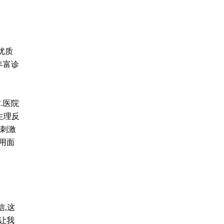
优质
丰富诊
.医院
生理反
电刺激
用面
,这
让我