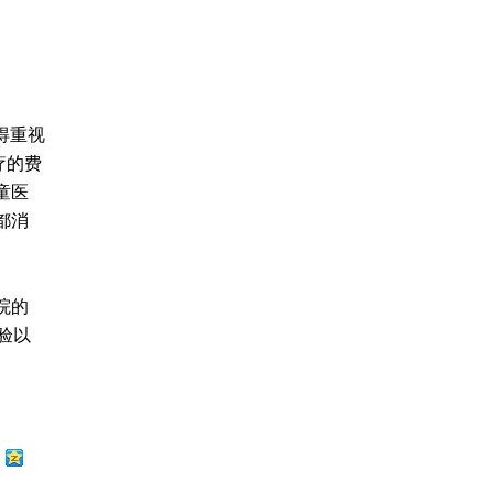
得重视
疗的费
童医
都消
院的
验以