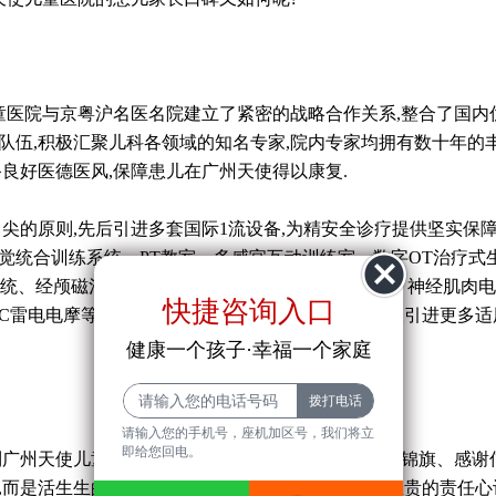
医院与京粤沪名医名院建立了紧密的战略合作关系,整合了国内
队伍,积极汇聚儿科各领域的知名专家,院内专家均拥有数十年的
备良好医德医风,保障患儿在广州天使得以康复.
尖的原则,先后引进多套国际1流设备,为精安全诊疗提供坚实保障
觉统合训练系统、PT教室、多感官互动训练室、数字OT治疗式
系统、经颅磁治疗仪、生物反馈仪、肌电生物反馈仪、神经肌肉
快捷咨询入口
C雷电电摩等专业儿童康复训练设备,并且医院将积极引进更多适
健康一个孩子·幸福一个家庭
请输入您的手机号，座机加区号，我们将立
即给您回电。
广州天使儿童医院看病,得到很好的疗效,自发地赠送锦旗、感谢信
,而是活生生的案例."你们的精湛医术、团队精神和宝贵的责任心