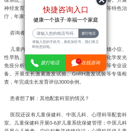
练系统、意大利Vibrasion振动治疗仪等先进设备。开展
快捷咨询入口
神经发育疗法、肌效贴扎技术、功能性电刺激等特色治
疗，年康复治疗达8万人次。
健康一个孩子·幸福一个家庭
咨询者关心：儿童内分泌科的专业特色？
请输入您的手机号，座机加区号，我们将立
即给您回电。
儿童内分泌科专注儿童生长发育问题，开设矮小症、
性早熟、肥胖症等专病门诊。科室配备全自动化学发光
17
拨打电话
在线咨询
免疫分析仪、骨龄评估系统、人体成分分析仪等专业设
备。开展生长激素激发试验、GnRH激发试验等专项检
查，年完成生长发育评估3000余例。
患者想了解：其他配套科室的情况？
医院还设有儿童保健科、中医儿科、心理科等配套科
室。儿童保健科开展0-6岁儿童系统保健管理；中医儿科