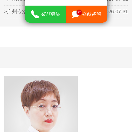
>广州专治儿童矮小医院哪里有——暑
2026-07-31
22
拨打电话
在线咨询