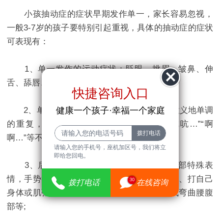
小孩抽动症的症状早期发作单一，家长容易忽视，
一般3-7岁的孩子要特别引起重视，具体的抽动症的症状
可表现有：
1、单一发作的运动症状：眨眼、挑眉、皱鼻、伸
舌、舔唇、点头、摇头、耸肩、弹指等;
快捷咨询入口
健康一个孩子·幸福一个家庭
2、单一发作的声音症状：为快速地、无意义地单调
的重复，如不断地清嗓子、咳嗽、发出“吭吭…”“啊
啊…”等不自主的尖叫声。
请输入您的手机号，座机加区号，我们将立
即给您回电。
3、后期多发运动症状：眼球的转动、面部特殊表
情，手势举止怪异如突然伸手拍人、触碰家具、打自己
30
拨打电话
在线咨询
身体或肌张力障碍姿势如旋转、蹦跳、挺身或弯曲腰腹
部等;